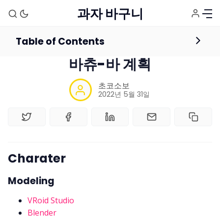
과자 바구니
Table of Contents
schedule
버튜버
바츄-바 계획
초코소보
2022년 5월 31일
홈
Charater
태그
Modeling
Stream Setup
VRoid Studio
Blender