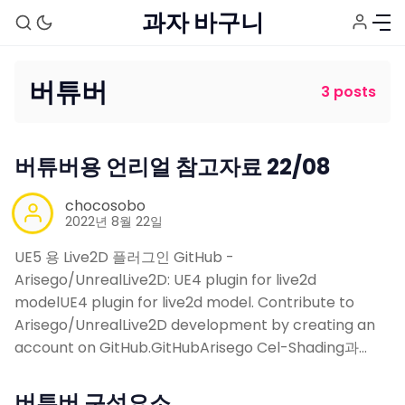
과자 바구니
버튜버
3 posts
홈
버튜버용 언리얼 참고자료 22/08
태그
chocosobo
2022년 8월 22일
Stream Setup
UE5 용 Live2D 플러그인 GitHub -
Arisego/UnrealLive2D: UE4 plugin for live2d
modelUE4 plugin for live2d model. Contribute to
Arisego/UnrealLive2D development by creating an
account on GitHub.GitHubArisego Cel-Shading과…
버튜버 구성요소