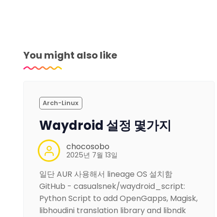
You might also like
Arch-Linux
Waydroid 설정 몇가지
chocosobo
2025년 7월 13일
일단 AUR 사용해서 lineage OS 설치함
GitHub - casualsnek/waydroid_script:
Python Script to add OpenGapps, Magisk,
libhoudini translation library and libndk