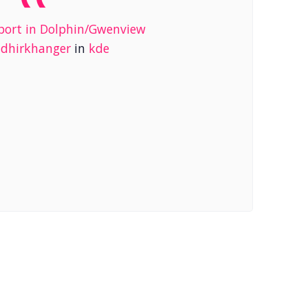
pport in Dolphin/Gwenview
udhirkhanger
in
kde