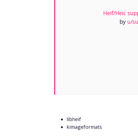
Heif/Heic su
by
u/s
libheif
kimageformats