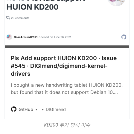
Pls Add support HUION KD200 · Issue
#545 · DIGImend/digimend-kernel-
drivers
I bought a new handwriting tablet HUION KD200,
but found that it does not support Debian 10.
Can you provide support? Thank you very much!
GitHub
DIGImend
KD200 추가 당시 이슈