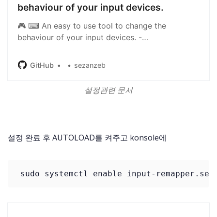
behaviour of your input devices.
🎮 ⌨ An easy to use tool to change the
behaviour of your input devices. -
sezanzeb/input-remapper
GitHub
sezanzeb
설정관련 문서
설정 완료 후 AUTOLOAD를 켜주고 konsole에
 sudo systemctl enable input-remapper.ser