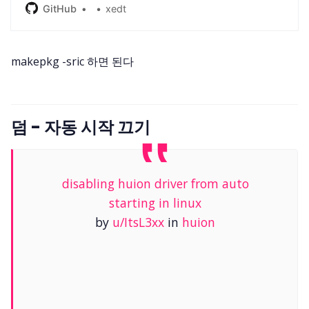
GitHub
xedt
makepkg -sric 하면 된다
덤 - 자동 시작 끄기
disabling huion driver from auto
starting in linux
by
u/ItsL3xx
in
huion