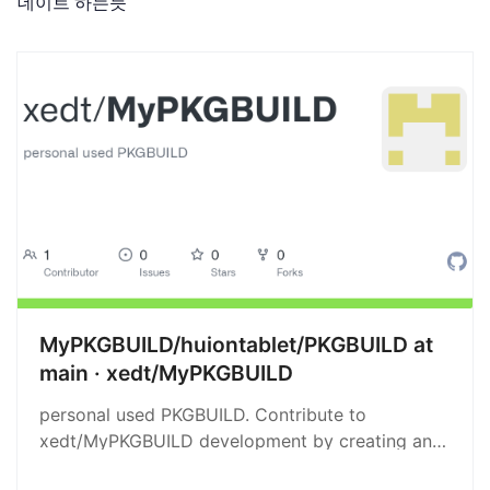
데이트 하는듯
MyPKGBUILD/huiontablet/PKGBUILD at
main · xedt/MyPKGBUILD
personal used PKGBUILD. Contribute to
xedt/MyPKGBUILD development by creating an
account on GitHub.