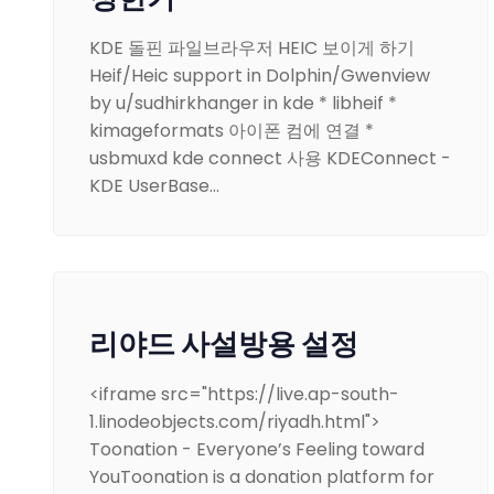
KDE 돌핀 파일브라우저 HEIC 보이게 하기
Heif/Heic support in Dolphin/Gwenview
by u/sudhirkhanger in kde * libheif *
kimageformats 아이폰 컴에 연결 *
usbmuxd kde connect 사용 KDEConnect -
KDE UserBase…
리야드 사설방용 설정
<iframe src="https://live.ap-south-
1.linodeobjects.com/riyadh.html">
Toonation - Everyone’s Feeling toward
YouToonation is a donation platform for