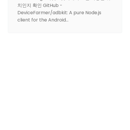
치인지 확인 GitHub -
DeviceFarmer/adbkit: A pure Node.js
client for the Android…