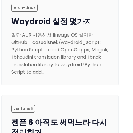
Arch-Linux
Waydroid 설정 몇가지
일단 AUR 사용해서 lineage OS 설치함
GitHub - casualsnek/waydroid_script:
Python Script to add OpenGapps, Magisk,
libhoudini translation library and libndk
translation library to waydroid !Python
Script to add…
zenfone6
젠폰 6 아직도 써먹느라 다시
정리한거