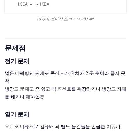
군나레드 원착 패브릭으로 제작되었습니다. 울과 같
IKEA
IKEA
은 느낌을 지닌 내구성이 우수한 패브릭으로, 따스한
분위기와 투톤의 멜란지 효과가 특징입니다. 커버는
이케아 접이식 소파 393.891.46
분리하여 물세탁이 가능하기 때문에 오랫동안 깨끗
하게 사용할 수 있습니다. 10년 보증이 적용됩니다.
보증서의 약관을 참조하세요.
문제점
전기 문제
넓은 다락방인 관계로 콘센트가 위치가 2 곳 뿐이라 좋지 못
함
냉장고 문제도 좀 있고 벽 콘센트를 확장하거나 냉장고 자체
를 빼거나 해야할듯
열기 문제
오디오 디퓨저로 컴퓨터 외 별도 물건들을 언급한 이유가