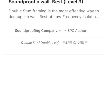
Soundproof a wall: Best (Level 3)
Double Stud framing is the most effective way to
decouple a wall. Best at Low Frequency isolation,
the Double Stud wall also offers a structural wall
to hang very heavy elements.
Soundproofing Company
SPC Author
Double Stud Double Leaf - 트리플 립 이펙트