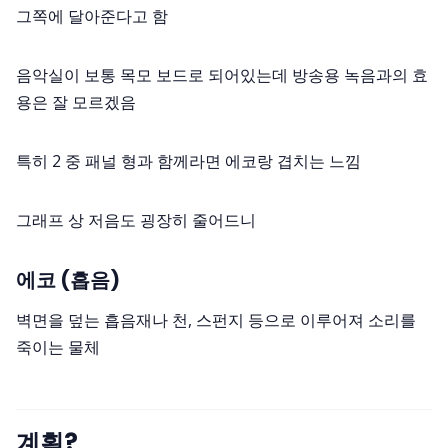
그쪽에 달아준다고 함
음악실이 보통 목모 보드로 되어있는데 방송용 녹음과의 효
용은 잘 모르겠음
특히 2 중 패널 형과 함께라면 에코랑 겹치는 느낌
그래프 상 저음도 굉장히 줄어드니
에코 (흡음)
벽면을 덮는 흡음재나 천, 스펀지 등으로 이루어져 소리를
죽이는 물체
계획?