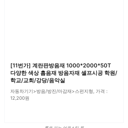
[11번가] 계란판방음재 1000*2000*50T
다양한 색상 흡음재 방음자재 셀프시공 학원/
학교/교회/강당/음악실
자동차기기>방음/방진/마감재>스펀지형, 가격 :
12,200원
롤로 파는 어쿠스틱 폼