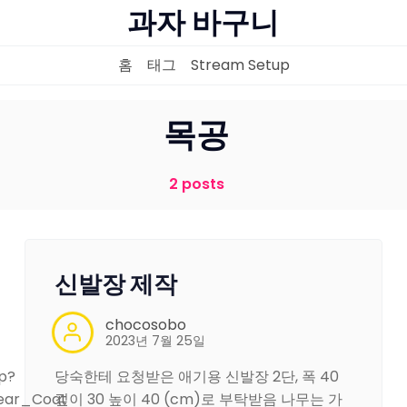
과자 바구니
홈
태그
Stream Setup
홈
목공
태그
2 posts
Stream Setup
신발장 제작
chocosobo
2023년 7월 25일
p?
당숙한테 요청받은 애기용 신발장 2단, 폭 40
ear_Coat
깊이 30 높이 40 (cm)로 부탁받음 나무는 가