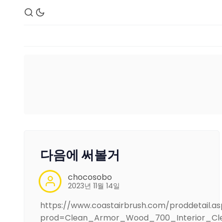
다음에 써볼거
chocosobo
2023년 11월 14일
https://www.coastairbrush.com/proddetail.as
prod=Clean_Armor_Wood_700_Interior_Cl